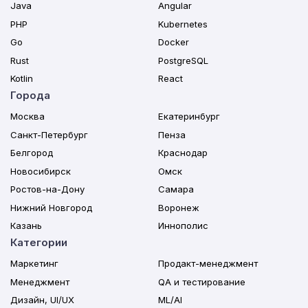
Java
Angular
PHP
Kubernetes
Go
Docker
Rust
PostgreSQL
Kotlin
React
Города
Москва
Екатеринбург
Санкт-Петербург
Пенза
Белгород
Краснодар
Новосибирск
Омск
Ростов-на-Дону
Самара
Нижний Новгород
Воронеж
Казань
Иннополис
Категории
Маркетинг
Продакт-менеджмент
Менеджмент
QA и тестирование
Дизайн, UI/UX
ML/AI