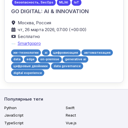
Безопасность, SecOps
ML/AI
IoT
GO DIGITAL: AI & INNOVATION
Москва,
Россия
чт, 26 марта 2026, 07:00 (+00:00)
Бесплатно
Smartgopro
ии-технологии
ai
цифровизация
автоматизация
data
edge
on-premise
generative ai
цифровые двойники
data governance
digital experience
Популярные теги
Python
Swift
JavaScript
React
TypeScript
Vue.js