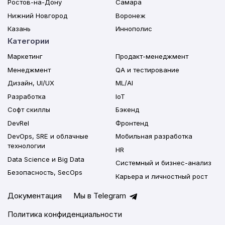
Ростов-на-Дону
Самара
Нижний Новгород
Воронеж
Казань
Иннополис
Категории
Маркетинг
Продакт-менеджмент
Менеджмент
QA и тестирование
Дизайн, UI/UX
ML/AI
Разработка
IoT
Софт скиллы
Бэкенд
DevRel
Фронтенд
DevOps, SRE и облачные
Мобильная разработка
технологии
HR
Data Science и Big Data
Системный и бизнес-анализ
Безопасность, SecOps
Карьера и личностный рост
Документация
Мы в Telegram
Политика конфиденциальности