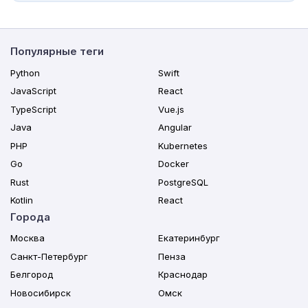
Популярные теги
Python
Swift
JavaScript
React
TypeScript
Vue.js
Java
Angular
PHP
Kubernetes
Go
Docker
Rust
PostgreSQL
Kotlin
React
Города
Москва
Екатеринбург
Санкт-Петербург
Пенза
Белгород
Краснодар
Новосибирск
Омск