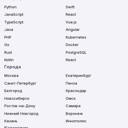
Python
Swift
JavaScript
React
TypeScript
Vue.js
Java
Angular
PHP
Kubernetes
Go
Docker
Rust
PostgreSQL
Kotlin
React
Города
Москва
Екатеринбург
Санкт-Петербург
Пенза
Белгород
Краснодар
Новосибирск
Омск
Ростов-на-Дону
Самара
Нижний Новгород
Воронеж
Казань
Иннополис
Категории