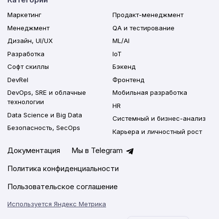
Маркетинг
Продакт-менеджмент
Менеджмент
QA и тестирование
Дизайн, UI/UX
ML/AI
Разработка
IoT
Софт скиллы
Бэкенд
DevRel
Фронтенд
DevOps, SRE и облачные
Мобильная разработка
технологии
HR
Data Science и Big Data
Системный и бизнес-анализ
Безопасность, SecOps
Карьера и личностный рост
Документация
Мы в Telegram
Политика конфиденциальности
Пользовательское соглашение
Используется Яндекс Метрика