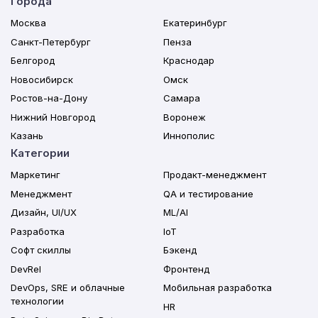
Города
Москва
Екатеринбург
Санкт-Петербург
Пенза
Белгород
Краснодар
Новосибирск
Омск
Ростов-на-Дону
Самара
Нижний Новгород
Воронеж
Казань
Иннополис
Категории
Маркетинг
Продакт-менеджмент
Менеджмент
QA и тестирование
Дизайн, UI/UX
ML/AI
Разработка
IoT
Софт скиллы
Бэкенд
DevRel
Фронтенд
DevOps, SRE и облачные
Мобильная разработка
технологии
HR