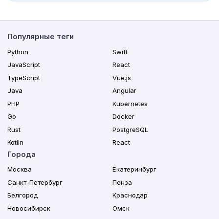
Популярные теги
Python
Swift
JavaScript
React
TypeScript
Vue.js
Java
Angular
PHP
Kubernetes
Go
Docker
Rust
PostgreSQL
Kotlin
React
Города
Москва
Екатеринбург
Санкт-Петербург
Пенза
Белгород
Краснодар
Новосибирск
Омск