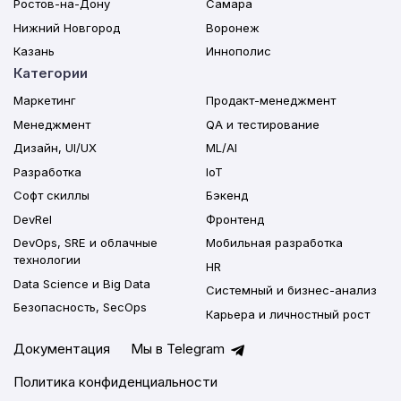
Ростов-на-Дону
Самара
Нижний Новгород
Воронеж
Казань
Иннополис
Категории
Маркетинг
Продакт-менеджмент
Менеджмент
QA и тестирование
Дизайн, UI/UX
ML/AI
Разработка
IoT
Софт скиллы
Бэкенд
DevRel
Фронтенд
DevOps, SRE и облачные
Мобильная разработка
технологии
HR
Data Science и Big Data
Системный и бизнес-анализ
Безопасность, SecOps
Карьера и личностный рост
Документация
Мы в Telegram
Политика конфиденциальности