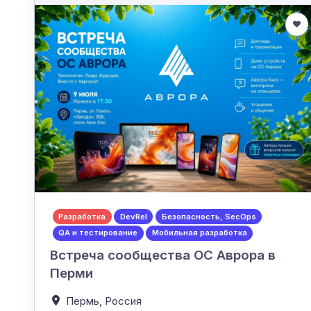
Разработка
DevRel
Безопасность, SecOps
QA и тестирование
Мобильная разработка
Встреча сообщества ОС Аврора в
Перми
Пермь,
Россия