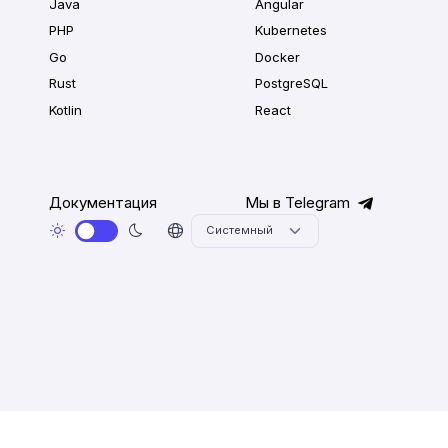
Java
Angular
PHP
Kubernetes
Go
Docker
Rust
PostgreSQL
Kotlin
React
Документация
Мы в Telegram