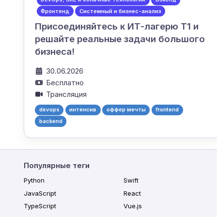
Фронтенд
Системный и бизнес-анализ
Присоединяйтесь к ИТ-лагерю Т1 и
решайте реальные задачи большого
бизнеса!
30.06.2026
Бесплатно
Трансляция
devops
интенсив
оффер мечты
frontend
backend
Популярные теги
Python
Swift
JavaScript
React
TypeScript
Vue.js