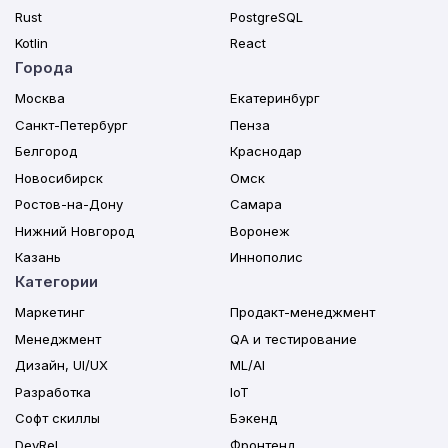
Rust
PostgreSQL
Kotlin
React
Города
Москва
Екатеринбург
Санкт-Петербург
Пенза
Белгород
Краснодар
Новосибирск
Омск
Ростов-на-Дону
Самара
Нижний Новгород
Воронеж
Казань
Иннополис
Категории
Маркетинг
Продакт-менеджмент
Менеджмент
QA и тестирование
Дизайн, UI/UX
ML/AI
Разработка
IoT
Софт скиллы
Бэкенд
DevRel
Фронтенд