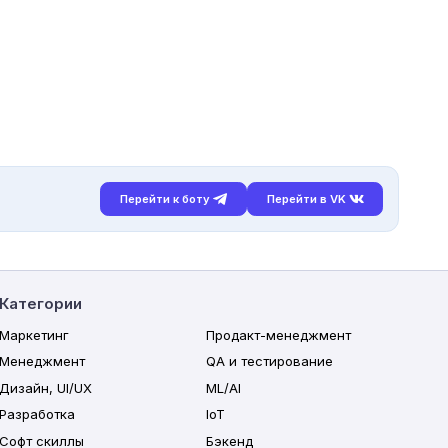
Перейти к боту
Перейти в VK
Категории
Маркетинг
Продакт-менеджмент
Менеджмент
QA и тестирование
Дизайн, UI/UX
ML/AI
Разработка
IoT
Софт скиллы
Бэкенд