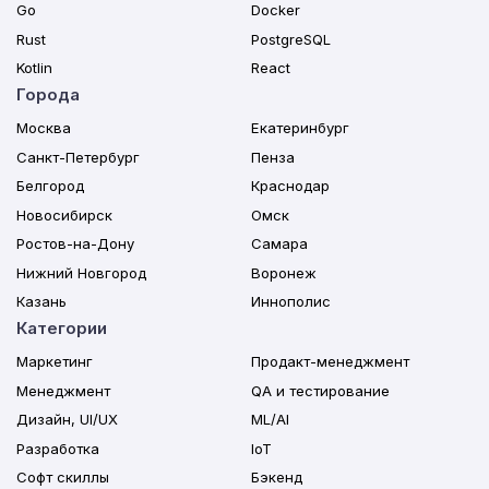
Go
Docker
Rust
PostgreSQL
Kotlin
React
Города
Москва
Екатеринбург
Санкт-Петербург
Пенза
Белгород
Краснодар
Новосибирск
Омск
Ростов-на-Дону
Самара
Нижний Новгород
Воронеж
Казань
Иннополис
Категории
Маркетинг
Продакт-менеджмент
Менеджмент
QA и тестирование
Дизайн, UI/UX
ML/AI
Разработка
IoT
Софт скиллы
Бэкенд