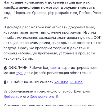
Написание исчислимой документации или как
лямбда исчисления помогают документировать
код
– Черкашин Ярослав, php разработчик, Perfect Panel
✍
В докладе рассмотрим как написать документацию,
которая гарантирует выполнение программы. Изучим
лямбда исчисления, создадим адаптированную под ООП
нотацию, обозначим рамки, в которые нас загоняет этот
подход. Сразу же проверим теорию в действии и
опишем небольшую программу, устранив в процессе
несколько багов.
🏠 ОФФЛАЙН: Failover bar,
карта
, зарегистрироваться
можно
тут
, для оффлайн регистрация обязательна
🖥 ОНЛАЙН: на наших каналах
YouTube
,
RuTube
За оборудование и трансляцию спасибо Дмитрию
@elisdnru
и его
@deworkerpro
🤘
Кто хочет поддержать нас не только морально, вот